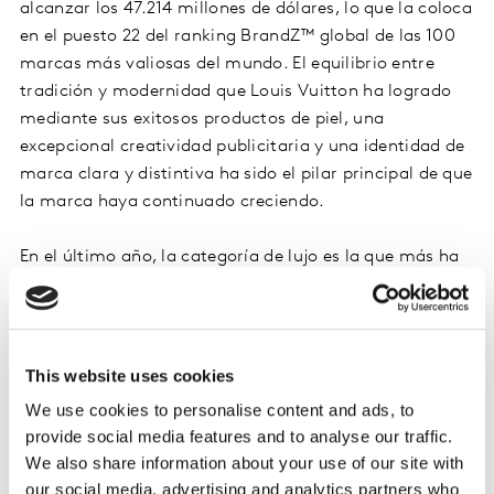
alcanzar los 47.214 millones de dólares, lo que la coloca
en el puesto 22 del ranking BrandZ™ global de las 100
marcas más valiosas del mundo. El equilibrio entre
tradición y modernidad que Louis Vuitton ha logrado
mediante sus exitosos productos de piel, una
excepcional creatividad publicitaria y una identidad de
marca clara y distintiva ha sido el pilar principal de que
la marca haya continuado creciendo.
En el último año, la categoría de lujo es la que más ha
crecido dentro del ranking BrandZ™. El valor general de
la categoría ha crecido un 29 %, aumentando su valor
en 38 mil millones de dólares respecto 2018 y
superando los 171.000 millones de dólares. Este
This website uses cookies
importante crecimiento de la categoría viene dado por
We use cookies to personalise content and ads, to
el cambio en el binomio exclusividad/accesibilidad que
provide social media features and to analyse our traffic.
siempre ha caracterizado a las marcas más lujosas y
We also share information about your use of our site with
que ahora consigue atraer a dos tipos de audiencias
our social media, advertising and analytics partners who