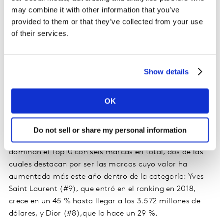
según detalla el informe: los consumidores de más
may combine it with other information that you’ve
edad y más tradicionales quieren sentirse conectados
provided to them or that they’ve collected from your use
al espíritu joven e inclusivo que cada vez más se
of their services.
encuentra entre las marcas de lujo, mientras que los
más jóvenes, que sienten este tipo de marcas más
cercanas gracias a las redes sociales, tratan de
Show details
conectar con ellas mediante productos simbólicos, los
únicos que pueden permitirse por el momento.
OK
Las marcas francesas no solo dominan el podio con
Louis Vuitton, Chanel (#2, 37.006 millones de dólares)
Do not sell or share my personal information
y Hermès (#3, 30.966 millones de dólares), sino que
dominan el Top10 con seis marcas en total, dos de las
cuales destacan por ser las marcas cuyo valor ha
aumentado más este año dentro de la categoría: Yves
Saint Laurent (#9), que entró en el ranking en 2018,
crece en un 45 % hasta llegar a los 3.572 millones de
dólares, y Dior (#8),que lo hace un 29 %.