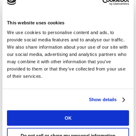
Ver aquí
This website uses cookies
Acciona tu marca en los Nuevos Journeys
We use cookies to personalise content and ads, to
provide social media features and to analyse our traffic.
El tercer webinar tuvo lugar el 5 de Mayo de 2020. En
We also share information about your use of our site with
esta sesión reflexionamos sobre cómo comprábamos
our social media, advertising and analytics partners who
antes del COVID-19, cómo estamos comprando ahora,
may combine it with other information that you’ve
y cómo compraremos en el futuro, para ayudarte a
provided to them or that they’ve collected from your use
gestionar mejor tu marca, y a impactar a tus
of their services.
compradores en la toma de decisiones en los
momentos que más importan.
Show details
Durante la sesión, dimos respuesta a estas preguntas:
OK
¿Cómo ha cambiado la toma de decisiones del
Do not sell or share my personal information