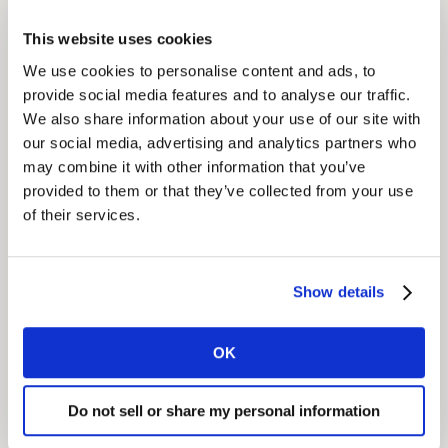
Kantar utilizó la Inteligencia Artificial para centrarse en
la producción creativa de Coca-Cola TV, y en otros
This website uses cookies
anuncios de alimentos y bebidas que habían sido
We use cookies to personalise content and ads, to
evaluados por Link, la solución de pre-test de
provide social media features and to analyse our traffic.
publicidad de Kantar.
We also share information about your use of our site with
our social media, advertising and analytics partners who
El insight
may combine it with other information that you’ve
provided to them or that they’ve collected from your use
Kantar logró predecir el rendimiento creativo en los
of their services.
mercados sin tener en cuenta el tiempo y los gastos
necesarios para probar los anuncios en esos mercados.
Show details
El resultado
La solución Creative Transport de Kantar permite a The
OK
Coca-Cola Company proyectar:
Do not sell or share my personal information
Ahorrar hasta un 30% en costes de producción,