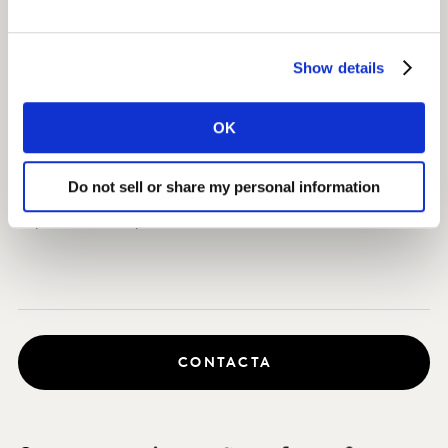
anteriores y generar aprendizajes holísticos en todos
sus proyectos; es una estrategia de insights
Show details
verdaderamente ágil para impulsar un desarrollo más
eficaz de nuevos productos. Nº7, presente en la
industria de los cosméticos y el cuidado de la piel desde
OK
hace casi un siglo, ahora puede salir al mercado con
más confianza sabiendo que incluso sus productos más
Do not sell or share my personal information
recientes ayudarán a posicionar la marca para resistir
el paso del tiempo.
CONTACTA