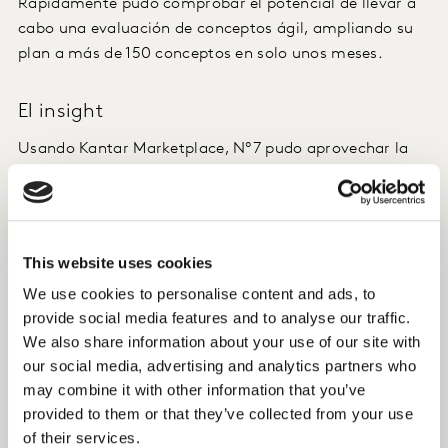
Rápidamente pudo comprobar el potencial de llevar a
cabo una evaluación de conceptos ágil, ampliando su
plan a más de 150 conceptos en solo unos meses.
El insight
Usando Kantar Marketplace, Nº7 pudo aprovechar la
velocidad y la rentabilidad que ofrece nuestra
plataforma, mientras se beneficiaba de los servicios de
consultoría de Kantar. La marca obtuvo
recomendaciones sobre dónde seguir o dónde parar y
This website uses cookies
cómo mejorar los conceptos, lo que le generó
We use cookies to personalise content and ads, to
confianza para desarrollar su futura gama de
provide social media features and to analyse our traffic.
productos.
We also share information about your use of our site with
our social media, advertising and analytics partners who
El resultado
may combine it with other information that you’ve
provided to them or that they’ve collected from your use
Adoptar un enfoque sistemático basado en Kantar
of their services.
Marketplace permitió a Nº7 acceder a resultados