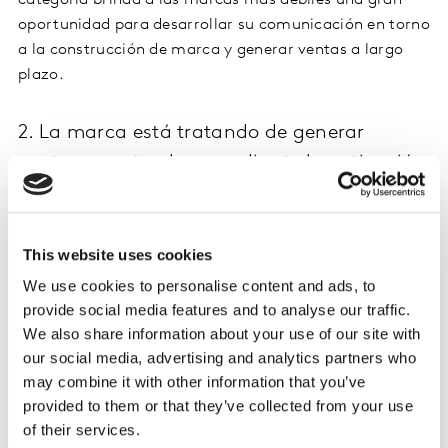
categoría brinda a las marcas más débiles una gran
oportunidad para desarrollar su comunicación en torno
a la construcción de marca y generar ventas a largo
plazo.
2. La marca está tratando de generar
ventas a corto plazo mediante la activación
de las ventas
La activación de las ventas o la actividad promocional
This website uses cookies
sin duda aumentarán las ventas a corto plazo, pero
podrían tener un efecto nefasto en el valor de marca.
We use cookies to personalise content and ads, to
Activar las ventas no es algo malo en sí mismo: puede
provide social media features and to analyse our traffic.
ser una excelente manera de captar nuevos
We also share information about your use of our site with
compradores, siempre que no se haga con demasiada
our social media, advertising and analytics partners who
frecuencia. Las estrategias promocionales suelen
may combine it with other information that you’ve
atraer a los compradores existentes, que ahora
provided to them or that they’ve collected from your use
of their services.
disfrutan de la ventaja de obtener su marca habitual a