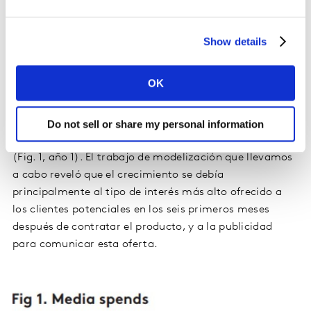
un precio más bajo.
Show details
Caso práctico
Recientemente trabajamos con un proveedor de
OK
servicios financieros que experimentó un crecimiento
del 22% en la apertura de cuentas de inversión. La
proporción entre su gasto en construcción de marca y
Do not sell or share my personal information
su gasto en publicidad basada en la compra era de 1:3
(Fig. 1, año 1). El trabajo de modelización que llevamos
a cabo reveló que el crecimiento se debía
principalmente al tipo de interés más alto ofrecido a
los clientes potenciales en los seis primeros meses
después de contratar el producto, y a la publicidad
para comunicar esta oferta.