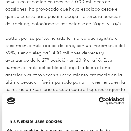
haya sido escogida en más de 3.000 millones de
ocasiones, ha provocado que haya escalado desde el
quinto puesto para pasar a ocupar la tercera posición
del ranking, colocándose por delante de Maggi y Lay’s.
Dettol, por su parte, ha sido la marca que registró el
crecimiento más rápido del año, con un incremento del
39%, siendo elegida 1.400 millones de veces y
avanzando de la 27ª posición en 2019 a la 16. Este
aumento -más del doble del registrado en el año
anterior y cuatro veces su crecimiento promedio en la
última década-, fue impulsado por un incremento en la
penetración -con uno de cada cuatro hogares eligiendo
Dettol durante el año, en comparación con uno de cada
cinco en 2019-, junto con un aumento del 10% en la
frecuencia de compra.
This website uses cookies
Las marcas de higiene y de los denominados alimentos
We use cookies to personalise content and ads, to