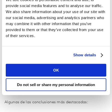
de conveniencia fueron las que más se beneficiaron
provide social media features and to analyse our traffic.
durante la pandemia. Además de aumentar su
We also share information about your use of our site with
presencia en los hogares, Dettol, Lifebuoy, Vim y
our social media, advertising and analytics partners who
Palmolive incrementaron sus tasas de penetración. En
may combine it with other information that you’ve
cuanto a la categoría de alimentos de conveniencia,
provided to them or that they’ve collected from your use
Maggi, Oreo, Heinz, Lay’s y Barilla fueron elegidas por
of their services.
más hogares en 2020 versus el año anterior.
Este crecimiento se logró pese a que los consumidores
Show details
redujeron el número de visitas a las tiendas, aunque el
gasto promedio por acto aumentó un 11%. Como
OK
resultado, los consumidores ampliaron sus opciones de
compra y casi dos tercios (64%) de las 50 principales
marcas consiguieron captar compradores adicionales
Do not sell or share my personal information
durante 2020.
Algunas de las conclusiones más destacadas: