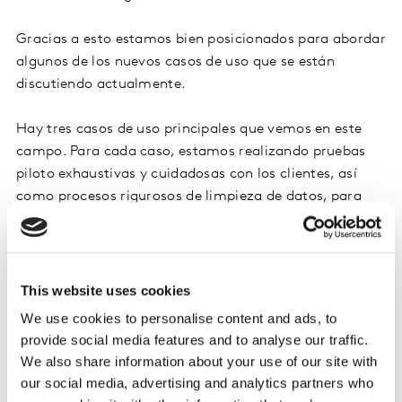
Gracias a esto estamos bien posicionados para abordar
algunos de los nuevos casos de uso que se están
discutiendo actualmente.
Hay tres casos de uso principales que vemos en este
campo. Para cada caso, estamos realizando pruebas
piloto exhaustivas y cuidadosas con los clientes, así
como procesos rigurosos de limpieza de datos, para
evaluar la precisión de los resultados.
Mejora de la muestra:
es posible coger el
conjunto de datos resultante de una encuesta en
This website uses cookies
una categoría particular y mejorarlo con más
We use cookies to personalise content and ads, to
encuestados en uno o más subgrupos (quienes,
provide social media features and to analyse our traffic.
por ejemplo, podrían estar subrepresentados o ser
We also share information about your use of our site with
costosos de reclutar). Si pensamos en un conjunto
our social media, advertising and analytics partners who
de datos de una encuesta como una tabla donde