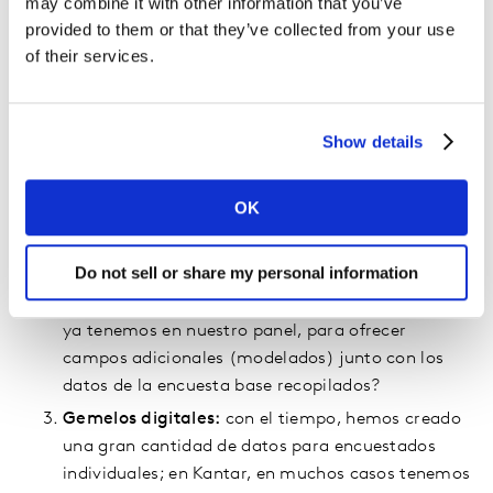
may combine it with other information that you’ve
las filas son los encuestados y las columnas son
provided to them or that they’ve collected from your use
las preguntas de la encuesta, estamos tratando
of their services.
de crear sintéticamente nuevas filas,
correspondientes a los encuestados de subgrupos
pequeños.
Show details
Aumento predictivo:
las consideraciones sobre la
extensión de una encuesta a menudo plantean
OK
decisiones difíciles sobre qué preguntas podemos
incluir. ¿Podemos llenar algunos vacíos en
Do not sell or share my personal information
nuestros datos en función de otros encuestados
históricos o, de hecho, con datos de perfiles que
ya tenemos en nuestro panel, para ofrecer
campos adicionales (modelados) junto con los
datos de la encuesta base recopilados?
Gemelos digitales:
con el tiempo, hemos creado
una gran cantidad de datos para encuestados
individuales; en Kantar, en muchos casos tenemos