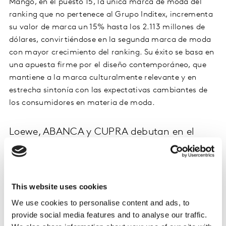
Mango, en el puesto 15, la única marca de moda del
ranking que no pertenece al Grupo Inditex, incrementa
su valor de marca un 15% hasta los 2.113 millones de
dólares, convirtiéndose en la segunda marca de moda
con mayor crecimiento del ranking. Su éxito se basa en
una apuesta firme por el diseño contemporáneo, que
mantiene a la marca culturalmente relevante y en
estrecha sintonía con las expectativas cambiantes de
los consumidores en materia de moda.
Loewe, ABANCA y CUPRA debutan en el
ranking
Loewe entra por primera vez en el ranking como la
única marca de lujo española, en el puesto 20, con un
This website uses cookies
valor de marca de 1.077 millones de dólares.
We use cookies to personalise content and ads, to
Reconocida por su diseño distintivo, su relevancia
provide social media features and to analyse our traffic.
contemporánea y sus campañas con gran resonancia