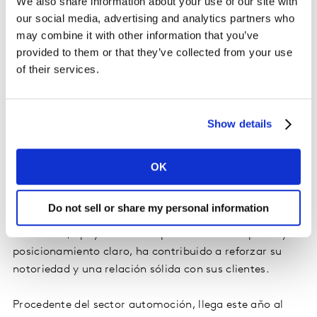
We also share information about your use of our site with
cultural, la marca de lujo ha desarrollado una
our social media, advertising and analytics partners who
estrategia coherente y de alto impacto que está
may combine it with other information that you’ve
impulsando su expansión global. Su excelencia creativa
provided to them or that they’ve collected from your use
fue reconocida con el Luxury & Lifestyle Grand Prix en
of their services.
Cannes Lions 2024. Su sólida reputación respalda el
posicionamiento premium de la marca y refuerza su
potencial de crecimiento futuro dentro de la categoría
Show details
a nivel global.
ABANCA, en el puesto 24, con un valor de marca de
OK
830 millones de dólares, destaca por ser ampliamente
reconocida por los consumidores que la perciben como
Do not sell or share my personal information
una marca disruptiva. Su comunicación cercana y
diferencial, apoyada en campañas de alto impacto y un
posicionamiento claro, ha contribuido a reforzar su
notoriedad y una relación sólida con sus clientes.
Procedente del sector automoción, llega este año al