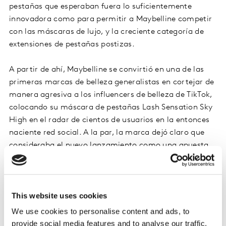
pestañas que esperaban fuera lo suficientemente
innovadora como para permitir a Maybelline competir
con las máscaras de lujo, y la creciente categoría de
extensiones de pestañas postizas.
A partir de ahí, Maybelline se convirtió en una de las
primeras marcas de belleza generalistas en cortejar de
manera agresiva a los influencers de belleza de TikTok,
colocando su máscara de pestañas Lash Sensation Sky
High en el radar de cientos de usuarios en la entonces
naciente red social. A la par, la marca dejó claro que
consideraba el nuevo lanzamiento como una apuesta
de lujo, no solo «algo bueno a buen precio». Su objetivo
era dirigirse, además de a los clientes del mercado
masivo, a los compradores del mercado de lujo
This website uses cookies
abiertos a recibir grandes innovaciones a un precio
más accesible.
We use cookies to personalise content and ads, to
provide social media features and to analyse our traffic.