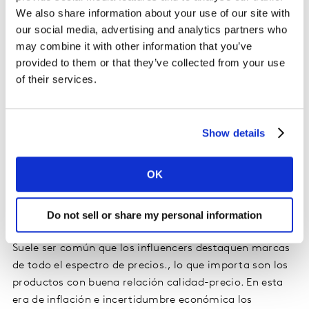
¿El resultado? Lash Sensation Sky High se convirtió en
We also share information about your use of our site with
uno de los primeros éxitos de belleza de la era del
our social media, advertising and analytics partners who
«TikTok me hizo comprarlo». La marca acumuló 400
may combine it with other information that you’ve
millones de visitas en las redes sociales y a su
provided to them or that they’ve collected from your use
of their services.
lanzamiento el producto se agotó varias veces en
tiendas de todo Estados Unidos. Y lo más importante: a
largo plazo, el lanzamiento permitió a Maybelline
agregar otro icono de marca a su catálogo, un icono
Show details
que definió aún más el posicionamiento de la marca
como lujo asequible en lugar de simplemente
OK
generalista.
Do not sell or share my personal information
El imperativo del valor
Suele ser común que los influencers destaquen marcas
de todo el espectro de precios., lo que importa son los
productos con buena relación calidad-precio. En esta
era de inflación e incertidumbre económica los