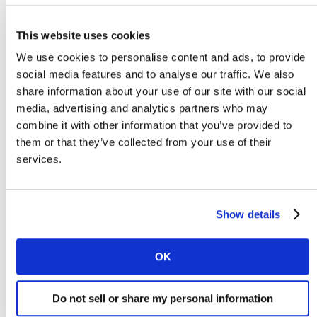
2. ¿Tiene sentido el propósito para la categoría? El
propósito ha de satisfacer una necesidad en la
This website uses cookies
categoría. Por ejemplo, el propósito de
Patagonia
tiene
We use cookies to personalise content and ads, to provide
sentido: es equipamiento para actividades al aire libre,
social media features and to analyse our traffic. We also
por lo que parece natural que se preocupen por el
share information about your use of our site with our social
medio ambiente. Su propósito y todo lo que hacen para
media, advertising and analytics partners who may
apoyar el medio ambiente agrega valor a la elección de
combine it with other information that you’ve provided to
marca del consumidor.
them or that they’ve collected from your use of their
services.
3. ¿El propósito encaja con la marca? No solamente si
es relevante y diferente, sino si está alineado con su
posicionamiento, y desde el tipo de emoción que la
Show details
marca genera. Si no es así, en un mundo donde las
marcas son un todo y no muchas partes, el propósito
OK
no construirá coherencia de personalidad a esa marca.
Y, obviamente, el reto no está solo en escoger qué
Do not sell or share my personal information
propósito, sino cómo expresarlo: su ejecución y tono,