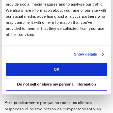
conectar con ellos, especialmente porque son éstas y
provide social media features and to analyse our traffic.
no los hábitos y los perfiles sociodemográficos, los que
We also share information about your use of our site with
más explican las decisiones de compra.
our social media, advertising and analytics partners who
may combine it with other information that you’ve
provided to them or that they’ve collected from your use
Sin embargo, en la construcción de momentos
of their services.
emocionales a lo largo del
customer journey
de los
clientes no todo vale. Existen muchas formas de
expresar esta emocionalidad, pero lo importante es
destacar que no todas las marcas pueden ni deben
Show details
responder a las mismas necesidades, y una vez
decidido el posicionamiento, este debe ser consistente
OK
a lo largo de todos los momentos clave, y de todos los
mensajes.
Do not sell or share my personal information
Personalización
Pero precisamente porque no todos los clientes
responden al mismo patrón de comportamiento, es