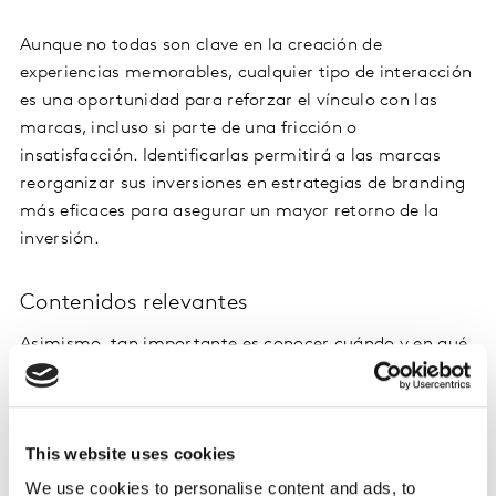
Aunque no todas son clave en la creación de
experiencias memorables, cualquier tipo de interacción
es una oportunidad para reforzar el vínculo con las
marcas, incluso si parte de una fricción o
insatisfacción. Identificarlas permitirá a las marcas
reorganizar sus inversiones en estrategias de branding
más eficaces para asegurar un mayor retorno de la
inversión.
Contenidos relevantes
Asimismo, tan importante es conocer cuándo y en qué
plataformas, como decidir qué contenidos son
relevantes para crear marcas irresistibles. En este
sentido, si además la moda es una forma de
This website uses cookies
autoexpresión de necesidades individuales, entender las
necesidades de los consumidores es básico para
We use cookies to personalise content and ads, to