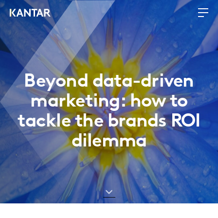
Beyond data-driven
marketing: how to
tackle the brands ROI
dilemma