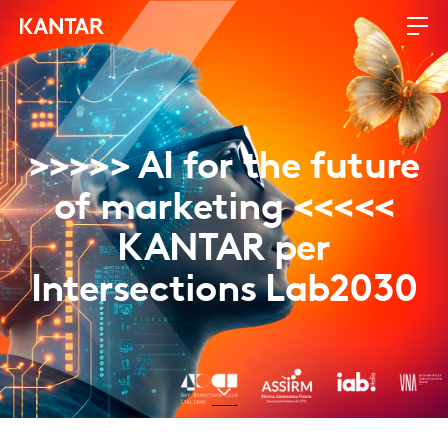
>>>>> AI for the future
of marketing <<<<<
KANTAR per
Intersections Lab2030