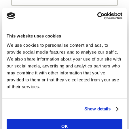
Settore
Funzione lavorativa
This website uses cookies
We use cookies to personalise content and ads, to
Anzianità
provide social media features and to analyse our traffic.
We also share information about your use of our site with
Paese
our social media, advertising and analytics partners who
may combine it with other information that you’ve
provided to them or that they’ve collected from your use
Vorrei ricevere comunicazioni di marketing da Kantar.
of their services.
Accetto i
termini e le condizioni
di Kantar e confermo di
aver compreso l'informativa sulla
privacy
di Kantar.
Show details
Inviando questo form accetti di essere contattato da
OK
Kantar. Puoi annullare l’iscrizione in qualsiasi momento.