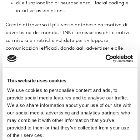
due funzionalità di neuroscienza – facial coding e
intuitive associations.
Creato attraverso il più vasto database normativo di
advertising del mondo, LINK+ fornisce insight creativi
su misura e metriche validate per sviluppare
comunicazioni efficaci, dando agli advertiser e alle
aziende la sicurezza che le loro idee e storie porteranno
ai risultati di business desiderati e ad un impatto sulla
marca. Altre funzioni includono:
This website uses cookies
facial coding e di intuitive-association che
We use cookies to personalise content and ads, to
permettono di comprendere le risposte più istintive
provide social media features and to analyse our traffic.
dei consumatori, offrendo una visione quanto più
We also share information about your use of our site with
approfondita della performance della campagna;
our social media, advertising and analytics partners who
may combine it with other information that you’ve
una dashboard che sintetizza e descrive i risultati
provided to them or that they’ve collected from your use
della campagna intuitivo, sintetico ed efficace per
of their services.
una visualizzazione immediate dei risultati;