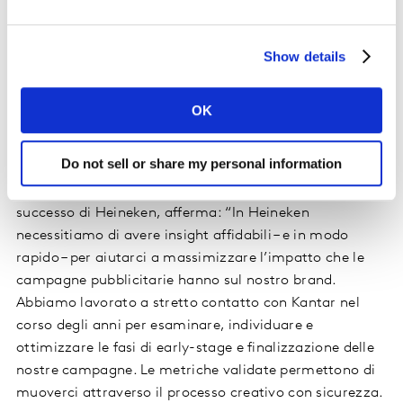
una valutazione dello sviluppo creativo “end-to-
end” che prende in considerazione tutti i formati
Show details
ad – tra cui digital video e display su Facebook,
Instagram, TikTok, Youtube, televisione, OOH, POS,
stampa.
OK
Sander Bosch, Global Head of Brand & Communication
Do not sell or share my personal information
Insights, The HEINEKEN Company, parlando
dell’importanza dei test e analisi delle creatività per il
successo di Heineken, afferma: “In Heineken
necessitiamo di avere insight affidabili – e in modo
rapido – per aiutarci a massimizzare l’impatto che le
campagne pubblicitarie hanno sul nostro brand.
Abbiamo lavorato a stretto contatto con Kantar nel
corso degli anni per esaminare, individuare e
ottimizzare le fasi di early-stage e finalizzazione delle
nostre campagne. Le metriche validate permettono di
muoverci attraverso il processo creativo con sicurezza.