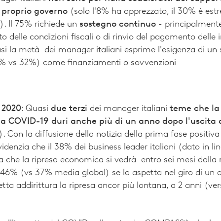
 proprio governo
(solo l'8% ha apprezzato, il 30% è e
). Il 75% richiede un
sostegno continuo
- principalmente
 delle condizioni fiscali o di rinvio del pagamento dell
si la metà dei manager italiani esprime l'esigenza di un 
7% vs 32%) come finanziamenti o sovvenzioni
 2020
: Quasi
due terzi
dei manager italiani
teme che la
a COVID-19 duri anche più di un anno dopo l'uscita 
Con la diffusione della notizia della prima fase positiva d
videnzia che il 38% dei business leader italiani (dato in l
a che la ripresa economica si vedrà entro sei mesi dalla r
6% (vs 37% media global) se la aspetta nel giro di un 
petta addirittura la ripresa ancor più lontana, a 2 anni (v