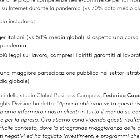
zerà le proprie competenze nell'e-commerce per far fro
ti su Internet durante la pandemia (vs 70% dato medio gl
tudio includono:
r italiani (vs 58% media global) si aspetta una corsa 
t-pandemia
più leggi sul lavoro, compresi i diritti garantiti ai lavo
una maggiore partecipazione pubblica nei settori strate
io globale).
ti dello studio Global Business Compass,
Federico Cape
ights Division ha detto: "
Appena abbiamo visto questi risu
biamo informato i nostri clienti in tutto il mondo su co
ie per la ripresa. Ora stiamo condividendo questi risultat
fficile contesto, dove la stragrande maggioranza delle 
ti negativi ed ha tagliato investimenti e programmi che 