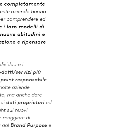
ire completamente
queste aziende hanno
 per comprendere ed
e i loro modelli di
 nuove abitudini e
azione e ripensare
ndividuare i
odotti/servizi più
hpoint responsabile
olte aziende
tto, ma anche dare
ui
dati proprietari
ed
ght sui nuovi
e maggiore di
a dal
Brand Purpose
e