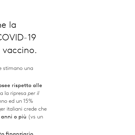
e la
COVID-19
n vaccino.
 e stimano una
osee rispetto alle
ta la ripresa
per il
anno ed un 15%
r italiani crede che
 anni o più
(vs un
to finanziario