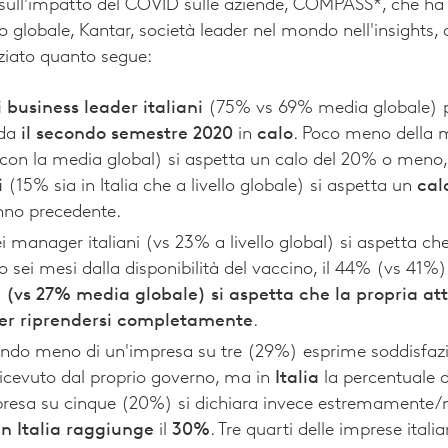
 sull'impatto del COVID sulle aziende, COMPASS*, che ha
llo globale, Kantar, società leader nel mondo nell'insigh
ziato quanto segue:
i business leader italiani
(75% vs 69% media globale) p
uda
il secondo semestre 2020
in
calo
. Poco meno della 
a con la media global) si aspetta un calo del 20% o meno
i
(15% sia in Italia che a livello globale) si aspetta un
cal
anno precedente.
ei manager italiani (vs 23% a livello global) si aspetta che
o sei mesi dalla disponibilità del vaccino, il 44% (vs 41
 (vs 27% media globale) si aspetta che la propria att
per riprendersi completamente
.
mondo meno di un'impresa su tre (29%) esprime soddisfazi
icevuto dal proprio governo, ma in
Italia
la percentuale d
resa su cinque (20%) si dichiara invece estremamente
n Italia raggiunge
il
30%
. Tre quarti delle imprese ita