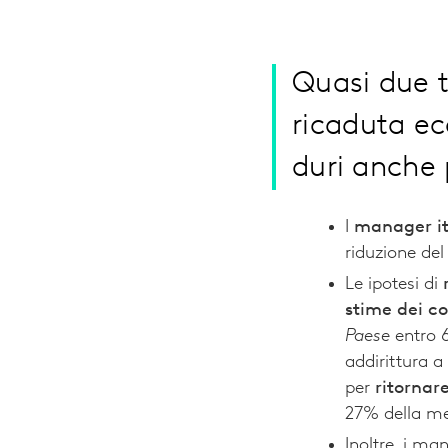
Quasi due t
ricaduta e
duri anche 
I
manager it
riduzione de
Le ipotesi di
stime dei co
Paese
entro 6
addirittura a
per
ritornar
27% della me
Inoltre, i ma