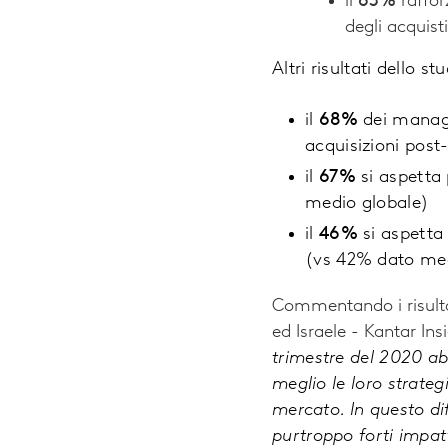
il
63%
raffor
degli acquis
Altri risultati dello s
il
68%
dei manage
acquisizioni pos
il
67%
si aspetta 
medio globale)
il
46%
si aspetta 
(vs 42% dato med
Commentando i risulta
ed Israele - Kantar Ins
trimestre del 2020 ab
meglio le loro strateg
mercato. In questo di
purtroppo forti impat