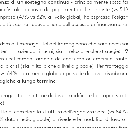
genza di un sostegno continuo
- principalmente sotto f
oni fiscali o di rinvio del pagamento delle imposte (vs 54
mprese (47% vs 32% a livello global) ha espresso l'esigen
quidità , come l'agevolazione dell'accesso ai finanziamenti
demia, i manager italiani immaginano che sarà necessa
termini aziendali interni, sia in relazione alle strategie: il
enti nel comportamento dei consumatori emersi durante
la crisi (sia in Italia che a livello globale). Per frontegg
vs 64% dato medio globale) prevede di dover
rivedere 
ategiche a lungo termine
:
nager italiani ritiene di dover modificare la propria stra
e)
tta di cambiare la struttura dell'organizzazione (vs 84%
2% dato medio globale) di rivedere le modalità di lavoro