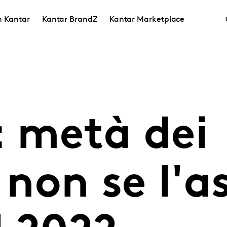
in Kantar
Kantar BrandZ
Kantar Marketplace
: metà dei
non se l'a