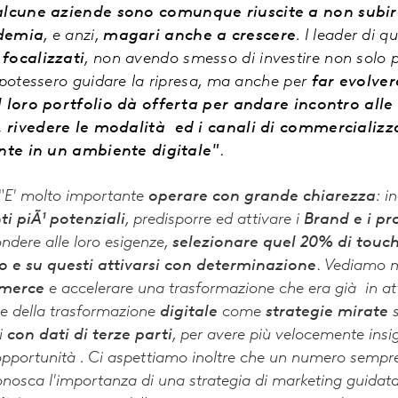
alcune aziende sono comunque riuscite a non sub
ndemia
, e anzi,
magari anche a crescere
. I leader di 
focalizzati
, non avendo smesso di investire non solo
 potessero guidare la ripresa, ma anche per
far evolver
l loro portfolio dà offerta per andare incontro alle
 rivedere le modalità ed i canali di commercializz
ente in un ambiente digitale"
.
"
E' molto importante
operare con grande chiarezza
: i
ti piÃ¹ potenziali
, predisporre ed attivare i
Brand e i pr
ndere alle loro esigenze,
selezionare quel 20% di touc
o e su questi attivarsi con determinazione
.
Vediamo m
mmerce
e accelerare una trasformazione che era già in a
se della trasformazione
digitale
come
strategie mirate
s
i
con dati di terze parti
, per avere più velocemente insi
 opportunità . Ci aspettiamo inoltre che un numero sempr
onosca l'importanza di una strategia di marketing guidat