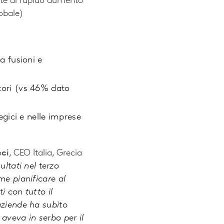
nte al rapido aumento
obale)
a fusioni e
ratori (vs 46% dato
gici e nelle imprese
ci
, CEO Italia, Grecia
ltati nel terzo
me pianificare al
i con tutto il
aziende ha subito
aveva in serbo per il