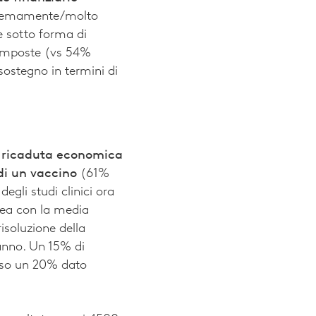
stremamente/molto
 sotto forma di
e imposte (vs 54%
sostegno in termini di
 ricaduta economica
di un vaccino
(61%
egli studi clinici ora
inea con la media
isoluzione della
anno. Un 15% di
erso un 20% dato