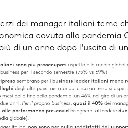
erzi dei manager italiani teme ch
conomica dovuta alla pandemia 
più di un anno dopo l'uscita di u
aliani sono più preoccupati
rispetto alla media global
l business per il secondo semestre (75% vs 69%)
ripresa
sembrano per i
business
leader italiani meno r
lleghi
degli altri paesi nel mondo: circa un terzo si aspet
 mesi dalla fine della pandemia, un 46% nel giro di un 
 due anni.
Per il proprio business
,
quasi il 40%
dei manage
e alle performance pre-covid
bisognerà attendere
due
dia globale).
nager italiani
non sono per nulla soddisfatti del suppor