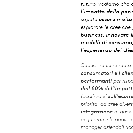
futuro, vediamo che
l'impatto della pa
saputo
essere molto 
esplorare le aree che
business, innovare i
modelli di consumo,
l'esperienza del cli
Capeci ha continuato 
consumatori e i clien
performanti
per rispo
dell'80% dell'impatt
focalizzarsi
sull'eco
priorità ad aree diver
integrazione
di quest
acquirenti e le nuove
manager aziendali ric