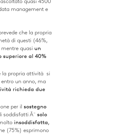
 ascoltato quasi 4500
ts, data management e
revede che la propria
metà di questi (46%,
, mentre quasi
un
o superiore al 40%
 la propria attività si
%) entro un anno, ma
ività richieda due
one per il
sostegno
i soddisfatti Ã¨
solo
/molto
insoddisfatta,
liane (75%) esprimono