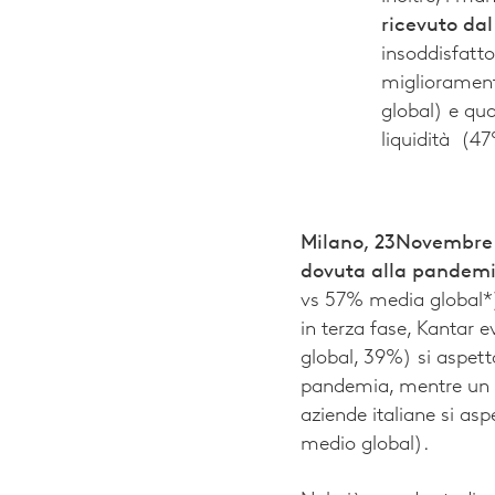
ricevuto dal
insoddisfatto
miglioramento
global) e qua
liquidità (4
Milano, 23Novembre
dovuta alla pandemi
vs 57% media global*). 
in terza fase, Kantar e
global, 39%) si aspett
pandemia, mentre un 4
aziende italiane si as
medio global).