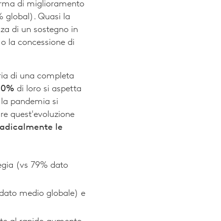
orma di miglioramento
% global). Quasi la
za di un sostegno in
 o la concessione di
ria di una completa
90%
di loro si aspetta
 la pandemia si
iare quest'evoluzione
radicalmente le
tegia (vs 79% dato
 dato medio globale) e