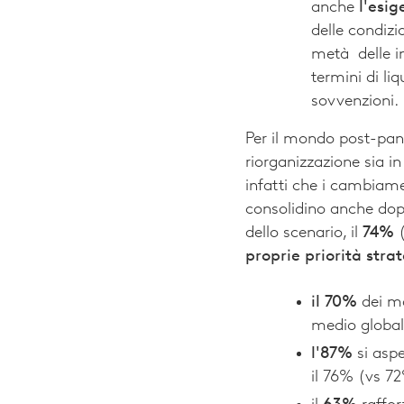
anche
l'esi
delle condizi
metà delle i
termini di li
sovvenzioni.
Per il mondo post-pan
riorganizzazione sia in 
infatti che i cambiam
consolidino anche dopo 
dello scenario, il
74%
(
proprie priorità str
il 70%
dei ma
medio global
l'87%
si aspe
il 76% (vs 7