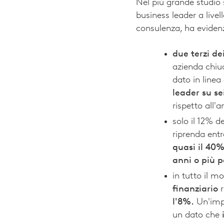
Nel più grande studio
business leader a live
consulenza, ha eviden
due terzi de
azienda chi
dato in line
leader su se
rispetto all'
solo il 12% d
riprenda entr
quasi il 40%
anni o più 
in tutto il 
finanziario
r
l'8%.
Un'imp
un dato che
i