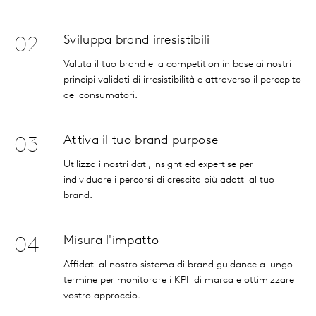
Sviluppa brand irresistibili
02
Valuta
il tuo brand
e la
competition
in base ai nostri
principi
validati di
irresistibilità e attraverso
il
percepito
dei consumatori.
Attiva il tuo brand purpose
03
Utilizza
i nostri dati,
insight
e
d
expertise
per
individuare i percorsi di crescita
più
adatti al tuo
brand
.
Misura l'impatto
04
Affidati
al nostro sistema di
brand
guidance
a lungo
termine per
monitorare i
KPI
di
marca
e
ottimizzare il
vostro approccio.