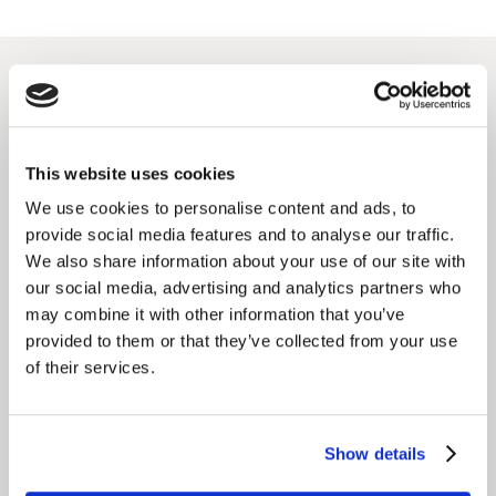
Soluzioni in evidenza
This website uses cookies
NeedScope
We use cookies to personalise content and ads, to
Distinguersi e guidare la crescita dei vostri brand
provide social media features and to analyse our traffic.
con un posizionamento definito, differenziato,
We also share information about your use of our site with
coerente e con una purpose chiara.
our social media, advertising and analytics partners who
may combine it with other information that you’ve
SCOPRI DI PIÙ
provided to them or that they’ve collected from your use
of their services.
Brand Growth Consulting
Show details
Ti aiutiamo a capire qual è il valore del tuo brand e
a come poterlo far crescere.