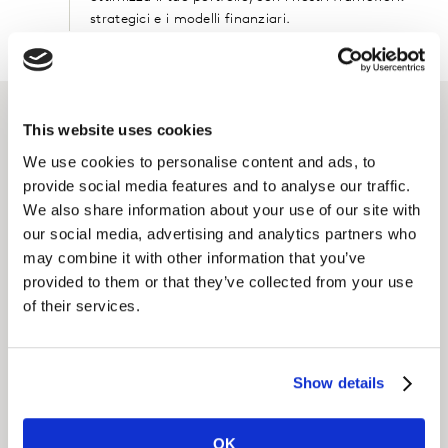
strategici e i modelli finanziari.
This website uses cookies
Soluzioni in evidenza
We use cookies to personalise content and ads, to
provide social media features and to analyse our traffic.
BrandZ
We also share information about your use of our site with
our social media, advertising and analytics partners who
I brand forti riescono a dare valore al business e agli
may combine it with other information that you’ve
azionisti. Potenzia la crescita con la più grande
provided to them or that they’ve collected from your use
of their services.
piattaforma di brand equity del mondo.
SCOPRI DI PIÙ
Show details
Brand Valuation
OK