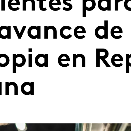
ientes par
 avance de 
opia en Re
ana