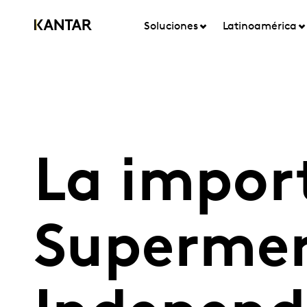
Soluciones
Latinoamérica
La import
Superme