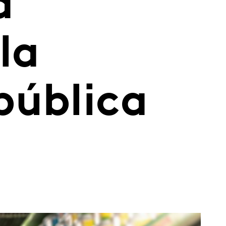
a
la
pública