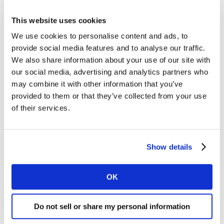
Innovaciones recientes
This website uses cookies
En Kantar innovamos constantemente en nuestros
We use cookies to personalise content and ads, to
métodos de modelo de elección para tener en cuenta
provide social media features and to analyse our traffic.
las últimas tendencias y los entornos cambiantes del
We also share information about your use of our site with
mercado. Algunos ejemplos de lo último en I+D son:
our social media, advertising and analytics partners who
may combine it with other information that you’ve
Visualizaciones adaptativas para entrevistas por
provided to them or that they’ve collected from your use
teléfono móvil que permiten a los consumidores
of their services.
escoger productos desde sus smartphones
Entrevistas mediante realidad virtual para que los
consumidores puedan escoger productos de un
Show details
lineal creado en 3D
Algoritmos de
machine learning
que segmentan a
OK
los encuestados en tiempo real y ofrecen a cada
uno de ellos la mejor opción según sus respuestas
Do not sell or share my personal information
Optimización de precios usando teoría de juego y