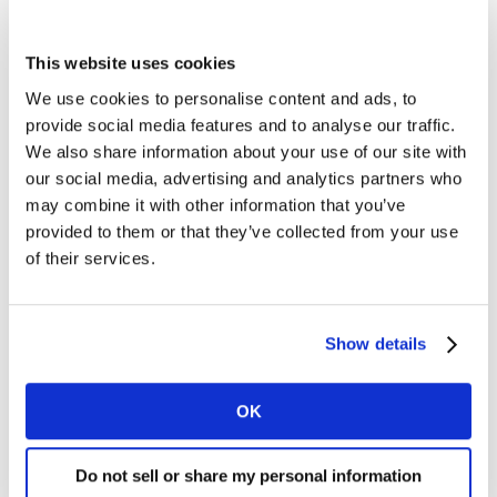
Un consumo FMCG que cambia de
forma, no de fuerza
This website uses cookies
We use cookies to personalise content and ads, to
El crecimiento de
marcas premium (+12%)
convive
provide social media features and to analyse our traffic.
con una
expansión acelerada de las marcas propias,
We also share information about your use of our site with
incluso en segmentos de menor poder adquisitivo. Esto
our social media, advertising and analytics partners who
revela que el
shopper
centroamericano no solo busca
may combine it with other information that you’ve
ahorrar:
está redefiniendo sus aspiraciones y
provided to them or that they’ve collected from your use
expectativas.
Conveniencia, promociones inteligentes
of their services.
y confianza en el producto pesan tanto como el precio.
Show details
Planear con datos es liderar en el
mercado FMCG
OK
En un contexto macroeconómico tan sensible, cada
Do not sell or share my personal information
decisión de las marcas cuenta. Identificar qué impulsa