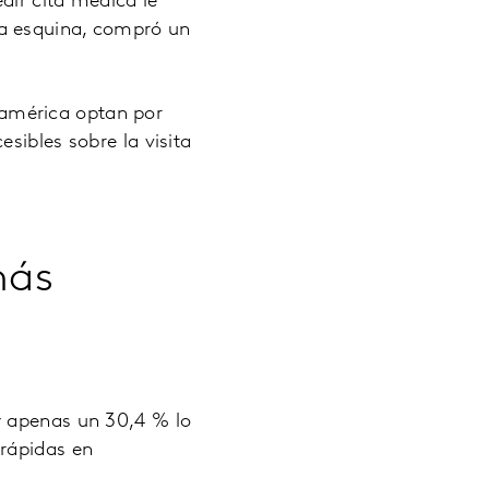
dir cita médica le
la esquina, compró un
américa optan por
sibles sobre la visita
más
y apenas un 30,4 % lo
 rápidas en