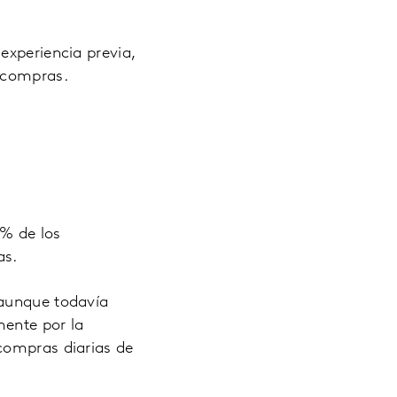
experiencia previa,
s compras.
 % de los
as.
 aunque todavía
mente por la
compras diarias de