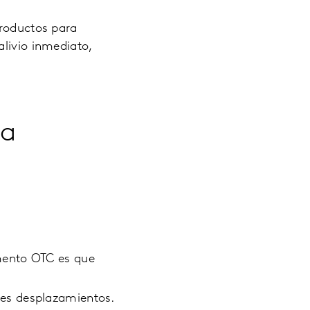
productos para
alivio inmediato,
la
amento OTC es que
es desplazamientos.