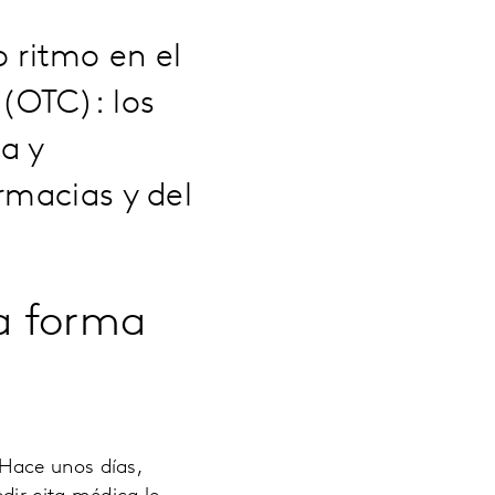
 ritmo en el
(OTC): los
a y
rmacias y del
a forma
Hace unos días,