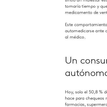
sintió un malestar es
tomaría tiempo y que
medicamento de venta 
Este comportamiento
automedicarse ante do
al médico.
Un consu
autónom
Hoy, solo el 50,8 % 
hace para chequeos r
farmacias, supermerc