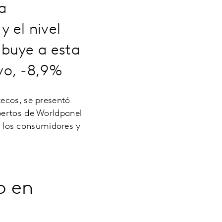
a
y el nivel
ibuye a esta
vo, -8,9%
tecos, se presentó
pertos de Worldpanel
 los consumidores y
o en