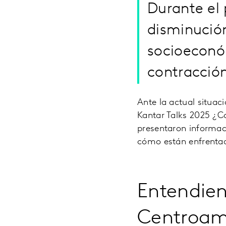
Durante el
disminución
socioeconó
contracció
Ante la actual situac
Kantar Talks 2025 ¿C
presentaron informa
cómo están enfrentad
Entendien
Centroam