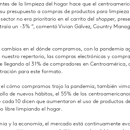
entes de la limpieza del hogar hace que el centroameri
su presupuesto a compras de productos para limpieza 
ector no era prioritario en el carrito del
shopper,
prese
ntraía un -3% ”, comentó Vivian Gálvez, Country Manag
 cambios en el dónde compramos, con la pandemia a
nuestro repertorio, las compras electrónicas y compras
e llegando al 31% de compradores en Centroamérica, 
tración para este formato.
n el cómo compramos trajo la pandemia, también vim
rollo de nuevos hábitos, el 55% de los centroamerican
de cada 10 dicen que aumentaron el uso de productos d
 libre limpiando el hogar.
ia y la economía, el mercado está continuamente evo