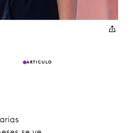
ARTICULO
arias
eses se ve