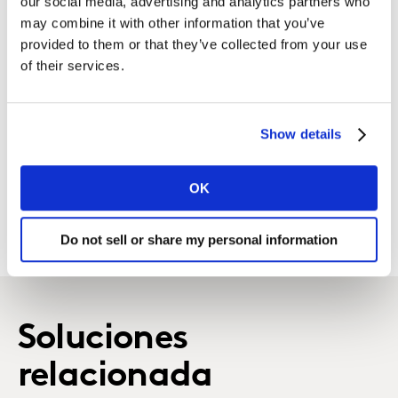
our social media, advertising and analytics partners who
servicio
may combine it with other information that you’ve
provided to them or that they’ve collected from your use
of their services.
Show details
CONTÁCTANOS
OK
Do not sell or share my personal information
Soluciones
relacionada