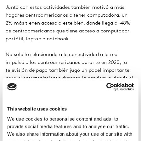
Junto con estas actividades también motivó a más
hogares centroamericanos a tener computadora, un
2% más tienen acceso a este bien, donde llega al 48%
de centroamericanos que tiene acceso a computador
portátil, laptop o notebook.
No solo lo relacionado a la conectividad a la red
impulsó a los centroamericanos durante en 2020, la
televisión de paga también jugó un papel importante
para el entretenimiento durante la pandemia, donde el
6 de cada 10 centroamericanos afirmaron que miraban
televisión para pasar su rato libre durante el
confinamiento, de ahí vemos un aumento del 5% de
This website uses cookies
centroamericanos con más televisores a color (lcd, led,
plasma, etc), llegando a un 83% que tienen acceso a
We use cookies to personalise content and ads, to
este bien, además la TV de paga incrementó 2%, donde
provide social media features and to analyse our traffic.
el 90% de centroamericanos tienen acceso a este
We also share information about your use of our site with