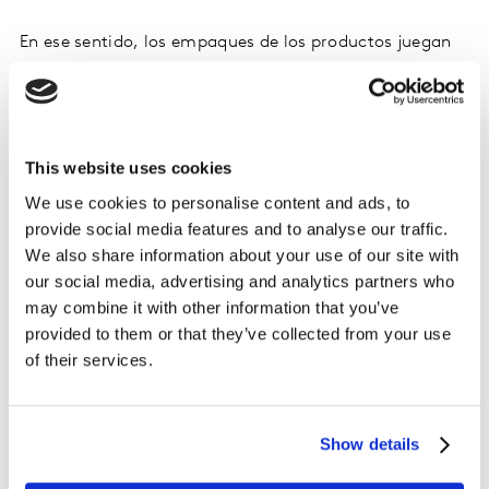
En ese sentido, los empaques de los productos juegan
un papel importante para la elección del
consumidor, ya que si es reciclado es más fácil que lo
puedan comprar, de acuerdo con este análisis 55% de
los costarricenses creen que está solución podría
This website uses cookies
funcionar para no dañar más al medio ambiente.
We use cookies to personalise content and ads, to
provide social media features and to analyse our traffic.
Además, el 47% considera que un sistema de refill o
We also share information about your use of our site with
traer consigo un contenedor para poder guardar las
our social media, advertising and analytics partners who
cosas son de las acciones que suman para reducir el
may combine it with other information that you’ve
daño ambiental, así como los empaques
provided to them or that they’ve collected from your use
biodegradables también juegan un papel importante
of their services.
en la elección del consumidor, 53% de los encuestados
lo consideran así.
Show details
“Hay otras actividades que también podrían sumar
para seguir consientes en el cuidado del planeta y