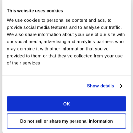
This website uses cookies
We use cookies to personalise content and ads, to
provide social media features and to analyse our traffic.
We also share information about your use of our site with
our social media, advertising and analytics partners who
may combine it with other information that you’ve
provided to them or that they’ve collected from your use
of their services.
Nuestra colaboración con Special Olympics
En Kantar sabemos que el mundo no es solo
extraordinario, sino excepcionalmente variado. Por el
Show details
trabajo que hacemos, y de la manera en que lo
hacemos, reconocemos la importancia de un entorno
OK
inclusivo y diverso, por lo que nos llena de satisfacción
colaborar a nivel global con Special Olympics y ayudar
en su misión de acabar con la discriminación aun
Do not sell or share my personal information
existente hacia las personas con discapacidad