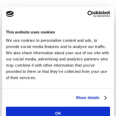
Características principales
Llegar a las personas que realmente toman
la decisión
This website uses cookies
We use cookies to personalise content and ads, to
Conecta con consumidores que se han pasado a la
provide social media features and to analyse our traffic.
competencia, que fueron fieles en el pasado o que
We also share information about your use of our site with
consumen habitualmente tu categoría para analizar
our social media, advertising and analytics partners who
las tendencias de sus activadores y barreras a la
may combine it with other information that you’ve
compra.
provided to them or that they’ve collected from your use
of their services.
Una sola fuente para comprender a los
consumidores
Show details
Crea cuestionarios a medida para conectar la compra
final con lo que la persona responsable del cambio ve,
OK
piensa o hace.