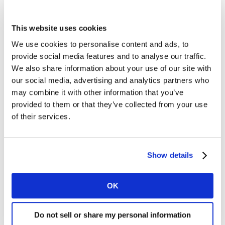
目帮助该保险公司将客户数据库里的不同数据资源整合起
来，形成了对每一位客户的全方位分析，由此，这家保险
This website uses cookies
公司得以将客户从各个维度分为多种群体，每一个客户被
打上了各个群体的标签。
We use cookies to personalise content and ads, to
provide social media features and to analyse our traffic.
这样，上百万的用户都被井井有条地基于数据划分到不同
We also share information about your use of our site with
的客户群体中，每个群体都有不同的需求，包括兴趣、对
our social media, advertising and analytics partners who
金钱的态度、对风险的偏好，等等。
may combine it with other information that you’ve
provided to them or that they’ve collected from your use
这就意味着当销售人员拿着iPad再去拜访客户时，iPad会
of their services.
立刻告诉他们这位客户属于哪个客户群体，他们更可能会
对哪个保险产品有兴趣，以及销售人员应该如何与客户展
开对话。
Show details
这不仅有利于销售人员，也为客户提供了好处：他们所面
OK
对的销售人员更懂得他们的需求，能介绍与他们更有关系
的产品，让与销售人员的对话变得更高效、更能解决他们
Do not sell or share my personal information
的实际需求，整个体验也更愉快。