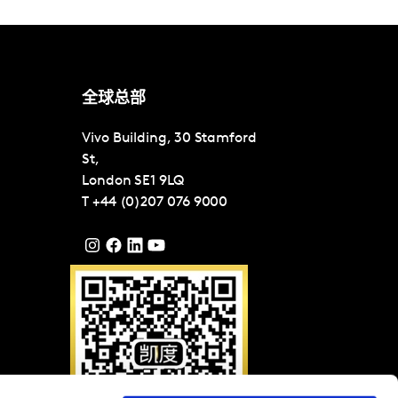
全球总部
Vivo Building, 30 Stamford
St,
London
SE1 9LQ
T
+44 (0)207 076 9000