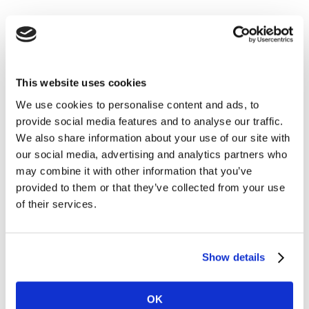
填写表格，下载报告
This website uses cookies
欲获取2021凯度体育创意大赏的分享版精华内容，请填
We use cookies to personalise content and ads, to
写下方表格，即可下载。
provide social media features and to analyse our traffic.
We also share information about your use of our site with
欲了解Kantar Marketplace相关业务，请垂询
our social media, advertising and analytics partners who
Mktchina@Kantar.com 。
may combine it with other information that you’ve
provided to them or that they’ve collected from your use
of their services.
Please
accept cookies
to see this content.
Show details
OK