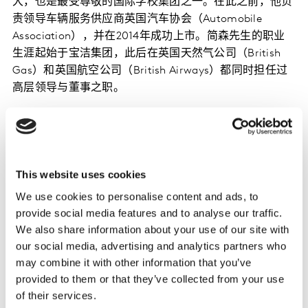
大，也是最受尊敬的国际学校集团之一。在此之前，他负
责领导车辆服务供应商英国汽车协会（Automobile
Association），并在2014年成功上市。简森先生的职业
生涯起始于宝洁集团，此后在英国天然气公司（British
Gas）和英国航空公司（British Airways）都同时担任过
高层领导与董事之职。
凯度集团董事长亚当·克罗齐尔在宣布此项任命时表示：
“克里斯是一位充满创业者精神和竞争意识的领导者，在
打造伟大的公司方面拥有出色的履历。他的加入将进一步
加强我们在最近18个月里组建的领导团队。他是一位以人
This website uses cookies
为本的领导者，相信出众的企业文化能带来出众的业绩。
We use cookies to personalise content and ads, to
随着凯度的转型不断取得进展，集团的业务已经开始加速
provide social media features and to analyse our traffic.
增长。我相信在克里斯的领导下，凯度将能实现其伟大的
We also share information about your use of our site with
愿景。”
our social media, advertising and analytics partners who
may combine it with other information that you’ve
简森先生就此项任命表示：“凯度是全球公认的数据与洞
provided to them or that they’ve collected from your use
察咨询方面的领袖公司，在客户中享有盛誉。这是因为我
of their services.