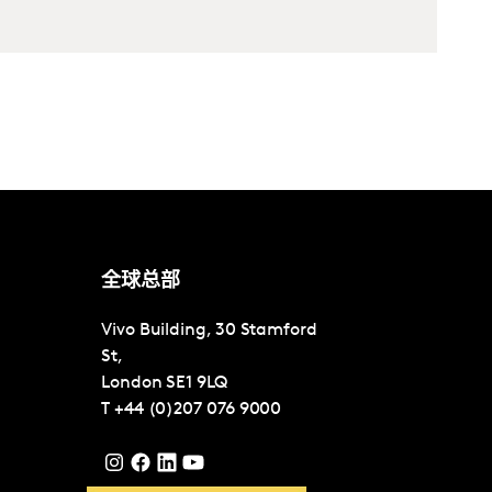
全球总部
Vivo Building, 30 Stamford
St,
London
SE1 9LQ
T
+44 (0)207 076 9000