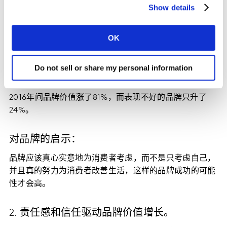
Show details
一个品牌的“理想”可能听上去很虚幻，比如说让世界变得
更好之类的。但实际上品牌理想指的是能够被清晰说明的
品牌意义：它的定位，它存在的价值，它为消费者提供的
OK
好处，甚至是独特的好处。
在“理想”方面得分高的品牌比得分低的品牌增长速度快。
Do not sell or share my personal information
如果将“理想”的各个分指标拿出来比较的话，这一差别就
更加明显了。在“让生活更好”方面表现好的品牌在2006至
2016年间品牌价值涨了81%，而表现不好的品牌只升了
24%。
对品牌的启示：
品牌应该真心实意地为消费者考虑，而不是只考虑自己，
并且真的努力为消费者改善生活，这样的品牌成功的可能
性才会高。
2. 责任感和信任驱动品牌价值增长。