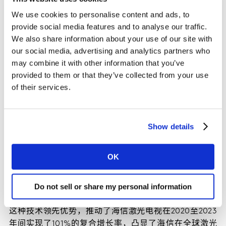
1.显示领域技术不断突破
We use cookies to personalise content and ads, to
provide social media features and to analyse our traffic.
海信自2005年推出“信芯”打破国外芯片垄断，2007年建
We also share information about your use of our site with
成中国首条电视液晶模组生产线，实现产业链自主化。海
our social media, advertising and analytics partners who
信不断推出创新产品，如LED液晶电视、ULED技术，全球
may combine it with other information that you’ve
首台5000分区ULED旗舰电视和“叠屏电视”。2020年推出
provided to them or that they’ve collected from your use
基准级广播监视器，2022年新一代显示技术平台ULED X
of their services.
推出，巩固海信在显示技术领域领先地位。
2.激光显示领域全球领导地位。
Show details
海信2014年起在激光显示领域持续创新，推出了包括100
英寸短焦激光电视、4K、三色、8K及可折叠激光电视等
OK
革命性产品。截至2024年3月，海信已累计申请2552项国
内外专利，其全球市场占有率接近50%，带动了200多家
Do not sell or share my personal information
企业加入其产业链。
这种技术领先优势，推动了海信激光电视在2020至2023
年间实现了101%的复合增长率，凸显了海信在全球激光