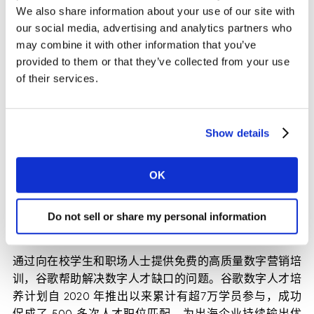
长。面对中国开发者在全球市场展现出的竞争力，谷歌通
We also share information about your use of our site with
过Think Games大会，解读游戏出海的品类、流量、生产
our social media, advertising and analytics partners who
力方面的增长机会，助力中国出海开发者以多元、创新的
may combine it with other information that you’ve
姿态给全球玩家带来全新体验。
provided to them or that they’ve collected from your use
of their services.
谷歌的跨境电商加速计划打造独立站一站式孵化解决方
案，支持潜力卖家快速启动独立站；品牌出海训练营项目
提供的海外数字营销和品牌推广培训，赋能外贸企业实现
Show details
数字化转型升级；谷歌出海创业加速器项目帮助创业企业
对接 Google 出海专家、出海领军企业、投资人等在内的
OK
导师团队，加速助力中国创业者的出海进程。借助谷歌的
平台和全球资源，出海企业能够迅速解决出海启动过程中
的难题，中小出海企业也能更好地挖掘潜力，融入全球市
Do not sell or share my personal information
场。
通过向在校学生和职场人士提供免费的高质量数字营销培
训，谷歌帮助解决数字人才缺口的问题。谷歌数字人才培
养计划自 2020 年推出以来累计有超7万学员参与，成功