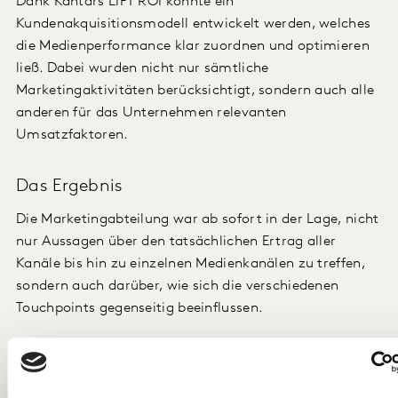
Dank Kantars LIFT ROI konnte ein
Kundenakquisitionsmodell entwickelt werden, welches
die Medienperformance klar zuordnen und optimieren
ließ. Dabei wurden nicht nur sämtliche
Marketingaktivitäten berücksichtigt, sondern auch alle
anderen für das Unternehmen relevanten
Umsatzfaktoren.
Das Ergebnis
Die Marketingabteilung war ab sofort in der Lage, nicht
nur Aussagen über den tatsächlichen Ertrag aller
Kanäle bis hin zu einzelnen Medienkanälen zu treffen,
sondern auch darüber, wie sich die verschiedenen
Touchpoints gegenseitig beeinflussen.
Für den Kunden - der bis zu diesem Zeitpunkt rein
betriebswirtschaftliche Modelle auf der Grundlage
linearer Regression einsetzte - bedeutete dies eine