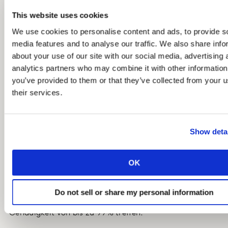
deutliche Verbesserung. Der Zugang zu neuen,
This website uses cookies
regelmäßig aktualisierten, operativen Erkenntnissen
We use cookies to personalise content and ads, to provide s
eröffnete neue Möglichkeiten, Insights in praktische
media features and to analyse our traffic. We also share info
Handlungsempfehlungen umzusetzen.
about your use of our site with our social media, advertising 
analytics partners who may combine it with other information
Die Umsetzung
you’ve provided to them or that they’ve collected from your u
their services.
Durch die Optimierung der Medieninvestitionen auf
Grundlage der Modellempfehlungen konnte der aus den
Medienausgaben resultierende Umsatz nach nur einem
Show deta
halben Jahr um 17% gesteigert werden.
OK
Aufgrund dieses Erfolgs führte das
Telekommunikationsunternehmen dieselben KI-
basierten Modelle in mehreren anderen Märkten ein
Do not sell or share my personal information
und kann nun Vorhersagen mit einer präzisen
Genauigkeit von bis zu 99% treffen.