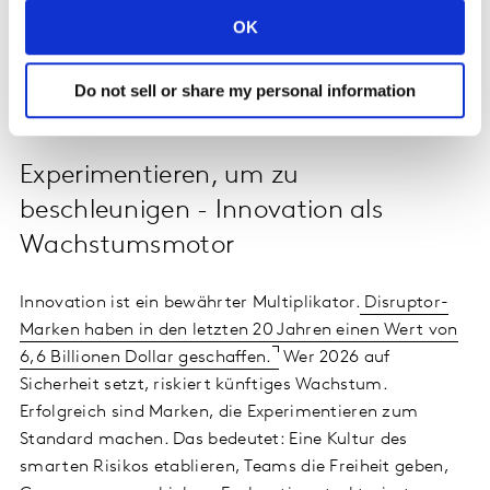
Dinge zu kaufen, die ihnen Freude bereiten.
CMOs
OK
sollten sich fragen, ob ihre Marken die
Konsument*innen dort abholen, wo sie stehen – um
Do not sell or share my personal information
Glücksmomente im Alltag zu schaffen.
Experimentieren, um zu
beschleunigen - Innovation als
Wachstumsmotor
Innovation ist ein bewährter Multiplikator.
Disruptor-
Marken haben in den letzten 20 Jahren einen Wert von
6,6 Billionen Dollar geschaffen.
Wer 2026 auf
Sicherheit setzt, riskiert künftiges Wachstum.
Erfolgreich sind Marken, die Experimentieren zum
Standard machen. Das bedeutet: Eine Kultur des
smarten Risikos etablieren, Teams die Freiheit geben,