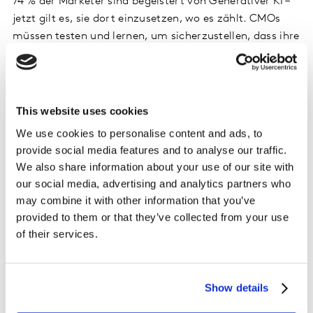
74 % der Marketer sind begeistert von Generativer KI –
jetzt gilt es, sie dort einzusetzen, wo es zählt. CMOs
müssen testen und lernen, um sicherzustellen, dass ihre
Kreationen Aufmerksamkeit erregen, Emotionen
wecken und die Kaufentscheidungen beeinflussen. Dafür
braucht es hochwertige, trainierte Datensätze für
kreative Wirksamkeit und den menschlichen Faktor, um
This website uses cookies
Authentizität zu gewährleisten.
We use cookies to personalise content and ads, to
provide social media features and to analyse our traffic.
We also share information about your use of our site with
Treatonomics
our social media, advertising and analytics partners who
may combine it with other information that you’ve
Glück in kleinen Dosen: Treatonomics – die Kultur der
provided to them or that they’ve collected from your use
kleinen Belohnungen – steht für Optimismus und
of their services.
Kontrolle durch kleine Freuden. Da große
Lebensmeilensteine oft unerreichbar oder unattraktiv
erscheinen, feiern Menschen stattdessen ‚Inchstones‘,
Show details
um sich selbst etwas zu gönnen.
Tatsächlich würden 36
% der Menschen kurzfristige Schulden aufnehmen, um