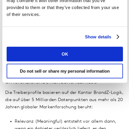
may combine it with other information that you’ve
Power Score: Einzelne Marken schneiden im NPS
provided to them or that they’ve collected from your use
relativ gut ab, ohne beim Experience Power Score
of their services.
ähnlich gut zu sein – und umgekehrt. Für eine
wachstumsorientierte Bewertung reicht der NPS
allein deshalb nicht aus. Erst die Kombination
Show details
beider Kennzahlen zeigt die Wettbewerbsposition
vollständig und hilft, die richtigen Maßnahmen
abzuleiten.
OK
CX Experience Power steuern: Welche
Do not sell or share my personal information
Dimensionen prägen relevante und
differenzierende Kundenerlebnisse
Die Treiberprofile basieren auf der Kantar BrandZ-Logik,
die auf über 5 Milliarden Datenpunkten aus mehr als 20
Jahren globaler Markenforschung beruht:
Relevanz (Meaningful) entsteht vor allem dann,
wenn ein Anbieter verlässlich liefert, es den