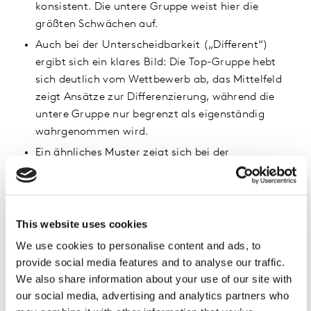
konsistent. Die untere Gruppe weist hier die
größten Schwächen auf.
Auch bei der Unterscheidbarkeit („Different“)
ergibt sich ein klares Bild: Die Top-Gruppe hebt
sich deutlich vom Wettbewerb ab, das Mittelfeld
zeigt Ansätze zur Differenzierung, während die
untere Gruppe nur begrenzt als eigenständig
wahrgenommen wird.
Ein ähnliches Muster zeigt sich bei der
Beziehungsstärke / Markenpräferenz (Experience
Strength): Die Top-Gruppe baut die engste Bindung
auf, das Mittelfeld bleibt uneinheitlich, die untere
Gruppe erreicht die geringste Nähe zu den
This website uses cookies
Kund*innen.
We use cookies to personalise content and ads, to
Beim NPS liegt die Top-Gruppe tendenziell
provide social media features and to analyse our traffic.
ebenfalls vorn. Für die Einordnung ergibt sich
We also share information about your use of our site with
jedoch ein weniger klares Bild als beim Experience
our social media, advertising and analytics partners who