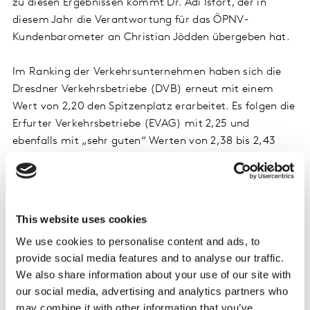
zu diesen Ergebnissen kommt Dr. Adi Isfort, der in
diesem Jahr die Verantwortung für das ÖPNV-
Kundenbarometer an Christian Jödden übergeben hat.
Im Ranking der Verkehrsunternehmen haben sich die
Dresdner Verkehrsbetriebe (DVB) erneut mit einem
Wert von 2,20 den Spitzenplatz erarbeitet. Es folgen die
Erfurter Verkehrsbetriebe (EVAG) mit 2,25 und
ebenfalls mit „sehr guten“ Werten von 2,38 bis 2,43
Göttingen (GöVB), Ulm (SWU) und Münster (SW MS).
„Es ist weiterhin so, dass Vielnutzer des ÖPNV
tendenziell zufriedener sind als Seltennutzer des ÖPNV.
This website uses cookies
Diesen Zusammenhang kennen wir auch schon aus den
We use cookies to personalise content and ads, to
Zeiten vor der Pandemie.“, fasst Christian Jödden die
provide social media features and to analyse our traffic.
Resultate zusammen. Abgewanderte ÖPNV-Nutzer
We also share information about your use of our site with
sind nicht unzufriedener als die verbliebenen Nutzer.
our social media, advertising and analytics partners who
Dieses überraschende Ergebnis erklärt Jödden mit dem
may combine it with other information that you’ve