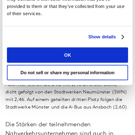
Wegfall von Wegen und der Angst vor Ansteckung als
provided to them or that they’ve collected from your use
Hauptgründe für das Meiden des ÖPNV.
of their services.
Die Globalzufriedenheit mit dem
Nahverkehrsunternehmen hängt von verschiedenen
Show details
Faktoren in unterschiedlicher Stärke ab. Neben den –
bekannten – wichtigen Faktoren wie Angebot, Preis-
Leistungs-Verhältnis und Pünktlichkeit ist in diesem
OK
Jahr zusätzlich die Zufriedenheit mit dem
Krisenmanagement des Verkehrsunternehmens
Do not sell or share my personal information
bezüglich der Corona-Pandemie von großer Bedeutung.
Auch hier stehen die DVB mit 2,46 an erster Stelle,
dicht gefolgt von den Stadtwerken Neumünster (SWN)
mit 2,46. Auf einem geteilten dritten Platz folgen die
Stadtwerke Münster und die A-Bus aus Ansbach (2,60).
Die Stärken der teilnehmenden
Nahverkehrsunternehmen sind auch in