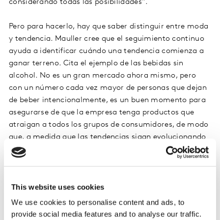
considerando todas las posibilidades".
Pero para hacerlo, hay que saber distinguir entre moda
y tendencia. Mauller cree que el seguimiento continuo
ayuda a identificar cuándo una tendencia comienza a
ganar terreno. Cita el ejemplo de las bebidas sin
alcohol. No es un gran mercado ahora mismo, pero
con un número cada vez mayor de personas que dejan
de beber intencionalmente, es un buen momento para
asegurarse de que la empresa tenga productos que
atraigan a todos los grupos de consumidores, de modo
que, a medida que las tendencias sigan evolucionando
y generen un atractivo masivo, la empresa pueda estar
bien posicionada para aprovecharlo.
This website uses cookies
Alinea tu estrategia de innovación con la
We use cookies to personalise content and ads, to
marca
provide social media features and to analyse our traffic.