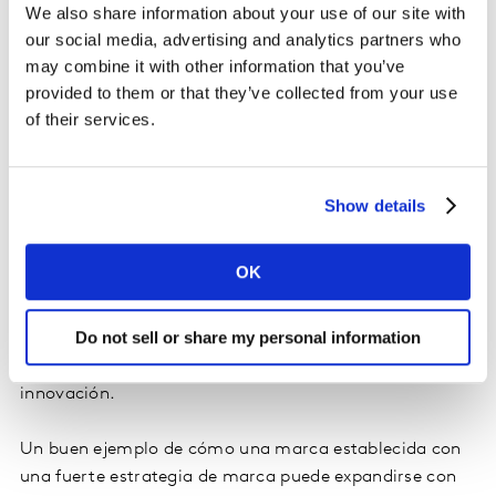
Con marcas fuertes y significativamente diferentes
We also share information about your use of our site with
como Advil, Sensodyne y Theraflu con las que trabajar,
our social media, advertising and analytics partners who
Shafik Saba, Director Global de Innovación en Haleon,
may combine it with other information that you’ve
cree que es fundamental que la innovación esté
provided to them or that they’ve collected from your use
alineada con la estrategia de la marca, ya sea
of their services.
innovando para la estabilidad o la expansión de la
marca. Afirma: "Si tu estrategia de marca tiene claro
de dónde vendrá el crecimiento, tu innovación será
Show details
más sostenible y como consecuencia, responder a las
necesidades será más sencillo".
OK
Saba también destaca la importancia de establecer
Do not sell or share my personal information
límites claros basados en el valor y la posición de la
marca en el mercado, para guiar la estrategia de
innovación.
Un buen ejemplo de cómo una marca establecida con
una fuerte estrategia de marca puede expandirse con