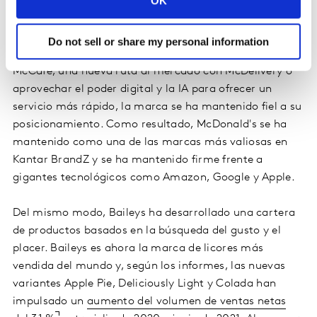
OK
su portfolio, manteniendo siempre su posicionamiento
de «buena comida rápida a buen precio». Ya se trate de
satisfacer una tendencia en evolución con
Do not sell or share my personal information
hamburguesas vegetales, una nueva oportunidad con
McCafé, una nueva ruta al mercado con McDelivery o
aprovechar el poder digital y la IA para ofrecer un
servicio más rápido, la marca se ha mantenido fiel a su
posicionamiento. Como resultado, McDonald's se ha
mantenido como una de las marcas más valiosas en
Kantar BrandZ y se ha mantenido firme frente a
gigantes tecnológicos como Amazon, Google y Apple.
Del mismo modo, Baileys ha desarrollado una cartera
de productos basados en la búsqueda del gusto y el
placer. Baileys es ahora la marca de licores más
vendida del mundo y, según los informes, las nuevas
variantes Apple Pie, Deliciously Light y Colada han
impulsado un
aumento del volumen de ventas netas