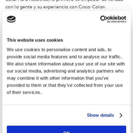
con la gente y su experiencia con Coca-Cola».
La dedicación de Coca-Cola a la innovación en todas
sus diferentes formas convirtió a la marca en una de
las más innovadoras en los
Outstanding Innovation
This website uses cookies
Awards de Kantar 2023
.
We use cookies to personalise content and ads, to
provide social media features and to analyse our traffic.
5. La innovación debe reforzar el
We also share information about your use of our site with
posicionamiento de la marca
our social media, advertising and analytics partners who
may combine it with other information that you’ve
Marcas como McDonald's y Baileys entienden la
provided to them or that they’ve collected from your use
necesidad de encontrar un posicionamiento
of their services.
convincente y mantenerse fieles a él en innovación y
publicidad. Al hacerlo, refrescan y amplían la oferta de
la marca.
Show details
A lo largo de los años, McDonald's ha innovado en todo