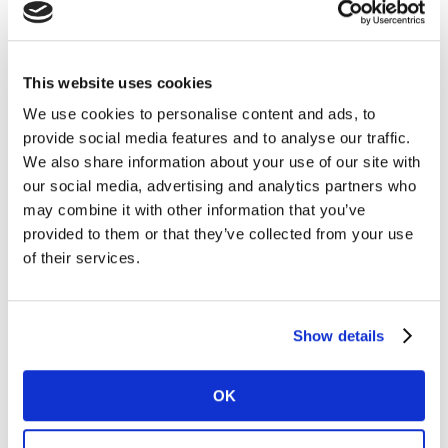
y el 38% los ha cambiado. Del porcentaje que modificó
sus hábitos de consumo, el 19% compra solo cuando se
le acaba, el 18% compra menos fragancias, el 13% solo
This website uses cookies
compra en promociones, el 7% busca opciones más
We use cookies to personalise content and ads, to
económicas y el 6% no compra fragancias.
provide social media features and to analyse our traffic.
We also share information about your use of our site with
Para finalizar la investigación el elemento analizado
our social media, advertising and analytics partners who
fue el maquillaje, en donde el 64% de los hogares
may combine it with other information that you’ve
confirmó haber cambiado sus hábitos de consumo
provided to them or that they’ve collected from your use
frente al que fue el gran protagonista de los bolsos de
of their services.
las mujeres. De este porcentaje el 31% compra menos
maquillaje, el 15% solo compra cuando se le acaba, el
9% no compra maquillaje y el 9% restante compra solo
Show details
en promociones.
OK
De esta manera se evidencia cómo la pandemia logró
modificar la manera en que compran y gastan los