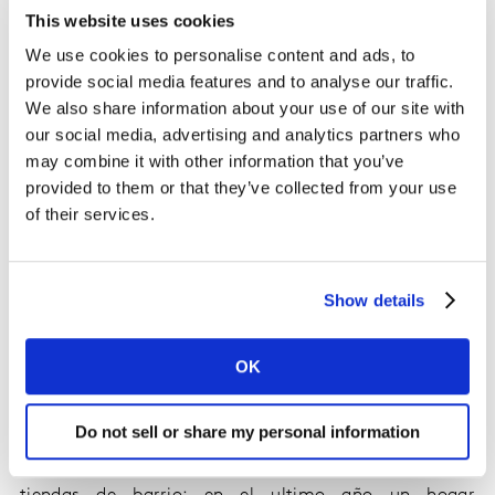
This website uses cookies
vende artículos y productos al detal. Cuentan con
mostrador para atender los clientes y existe incidencia
We use cookies to personalise content and ads, to
del tendero en la selección de los productos y marcas.
provide social media features and to analyse our traffic.
We also share information about your use of our site with
Las tiendas de barrio pueden tener un espacio mínimo
our social media, advertising and analytics partners who
en góndolas, dando la opción a los clientes de elegir
may combine it with other information that you’ve
alguno de sus productos, sin embargo, predomina la
provided to them or that they’ve collected from your use
atención del tendero.
of their services.
Es muy importante entender las diferencias regionales
que existen en nuestro país cuando se analiza la
Show details
importancia de la tienda; la región insignia para la
tienda de barrio sigue siendo Atlántico donde los
hogares destinan 35% de su gasto a este canal, seguido
OK
por pacífico con 24% y en tercer lugar Santanderes con
18% de importancia de la tienda en el gasto del hogar.
Do not sell or share my personal information
La frecuencia de visita es lo que más caracteriza a las