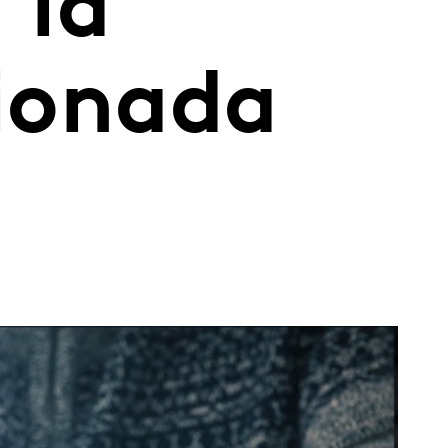
 la
cionada