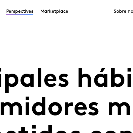
Perspectives
Marketplace
Sobre no
ipales háb
umidores m