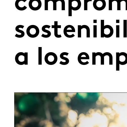
comprome
sostenibi
a los em