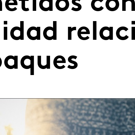
tidos con
lidad rela
paques