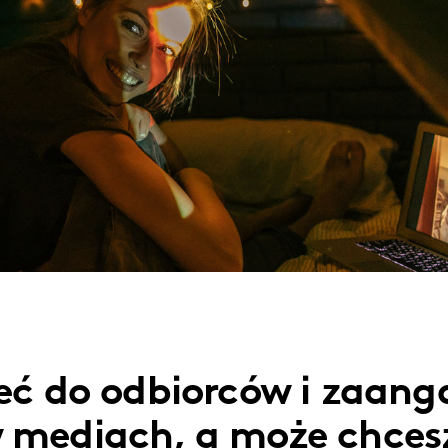
eć do odbiorców i zaang
 mediach, a może chcesz