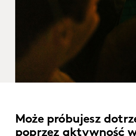
Może próbujesz dotrz
poprzez aktywność w