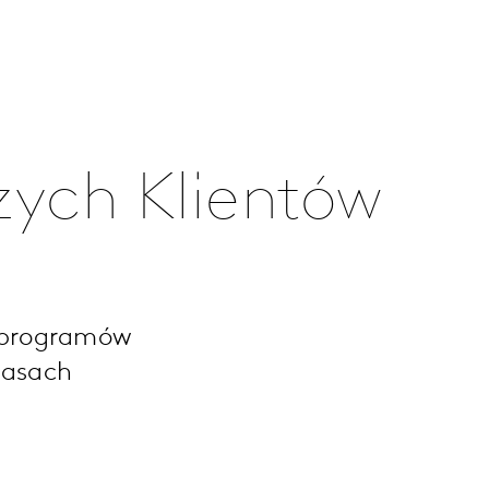
zych Klientów
i programów
zasach