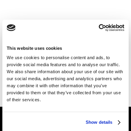
На головну
... або пошукайте серед
інсайтів
, галузей
This website uses cookies
нашої
екпертизи
чи
секторів
, в яких ми
We use cookies to personalise content and ads, to
працюємо.
provide social media features and to analyse our traffic.
We also share information about your use of our site with
Потрібна допомога?
Написати нам.
our social media, advertising and analytics partners who
may combine it with other information that you’ve
provided to them or that they’ve collected from your use
of their services.
Show details