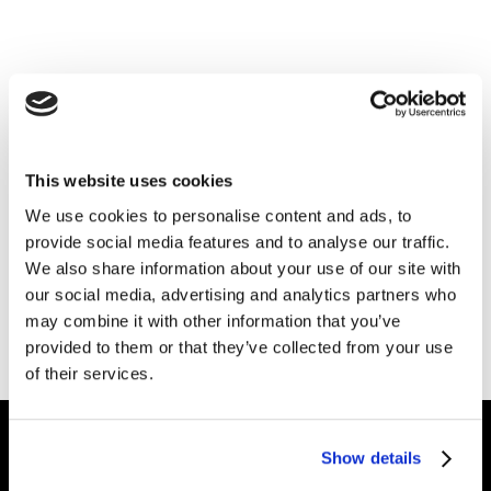
На головну
... або пошукайте серед
інсайтів
, галузей
This website uses cookies
нашої
екпертизи
чи
секторів
, в яких ми
We use cookies to personalise content and ads, to
працюємо.
provide social media features and to analyse our traffic.
We also share information about your use of our site with
Потрібна допомога?
Написати нам.
our social media, advertising and analytics partners who
may combine it with other information that you’ve
provided to them or that they’ve collected from your use
of their services.
Show details