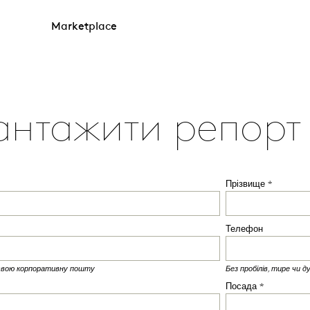
Marketplace
антажити репорт