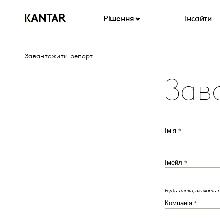
Рішення
Інсайти
Завантажити репорт
Зав