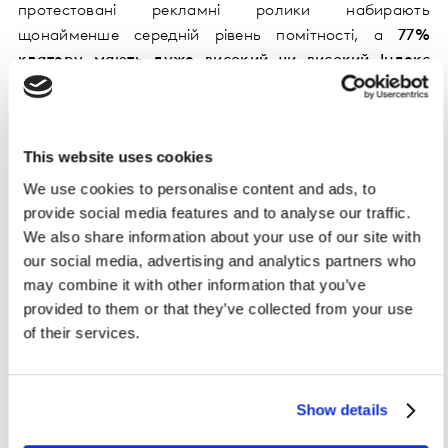
протестовані рекламні ролики набирають
щонайменше середній рівень помітності, а
77%
клатеру мають дуже високий чи високий Індекс
Помітнос
ті
. Це означає, що конкуренція за
українського глядача посилилася: щоб бути
ефективною,
зараз реклама повинна працювати
This website uses cookies
винятково добре
.
We use cookies to personalise content and ads, to
provide social media features and to analyse our traffic.
We also share information about your use of our site with
our social media, advertising and analytics partners who
may combine it with other information that you’ve
provided to them or that they’ve collected from your use
of their services.
Show details