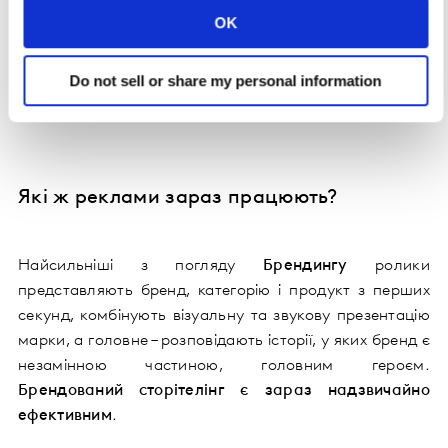
OK
*
Індекс Помітності – це результуючий показник, що
Do not sell or share my personal information
передбачає потенціал ролика прорватися крізь
клатер та заохотити аудиторію до перегляду.
Які ж реклами зараз працюють?
Найсильніші з погляду
Брендингу
ролики
представляють бренд, категорію і продукт з перших
секунд, комбінують візуальну та звукову презентацію
марки, а головне – розповідають історії, у яких бренд є
незамінною частиною, головним героєм.
Брендований сторітелінг є зараз надзвичайно
ефективним
.