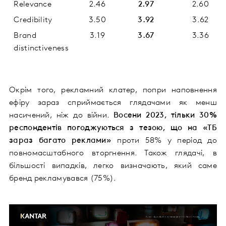
Relevance
2.46
2.97
2.60
Credibility
3.50
3.92
3.62
Brand
3.19
3.67
3.36
distinctiveness
Окрім того, рекламний клатер, попри наповнення
ефіру зараз сприймається глядачами як менш
насичений, ніж до війни.
Восени 2023, тільки 30%
респондентів погоджуються з тезою, що на «ТБ
зараз багато реклами»
проти 58% у період до
повномасштабного вторгнення. Також глядачі, в
більшості випадків, легко визначають, який саме
бренд рекламувався (75%
).