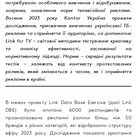
потребувало особливого вивчення і відображення,
зокрема, оновлення норм телевізійної реклами.
Восени 2023 року Kantar Україна провели
дослідження, присвячене вивченню української ТБ-
реклами та сприйняття її аудиторією, за допомогою
Link for TV – світової методики тестування креативу
та аналізу ефективності, заснованої на
нормативному підході. Норми – середні результати
тестів – залежать від контексту протестованих
роликів, який змінюється з часом, як і сприйняття
реклами в країні.
В межах проєкту
Link
Data Base
E
xercise (далі
Link
DBE
) було опитано 6000 респондентів та
проаналізовано рекламні ролики більш ніж 50
брендів з різних категорій, які відобразили структуру
ефіру 2023 року. Дослідження показало зростання