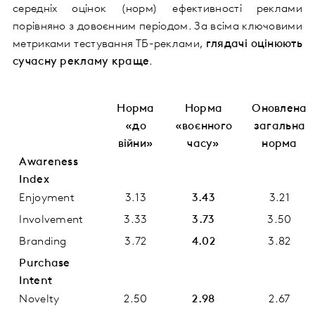
середніх оцінок (норм) ефективності реклами
порівняно з довоєнним періодом. За всіма ключовими
метриками тестування ТБ-реклами,
глядачі оцінюють
сучасну рекламу краще
.
Норма
Норма
Оновлена
«до
«воєнного
загальна
війни»
часу»
норма
Awareness
Index
Enjoyment
3.13
3.43
3.21
Involvement
3.33
3.73
3.50
Branding
3.72
4.02
3.82
Purchase
Intent
Novelty
2.50
2.98
2.67